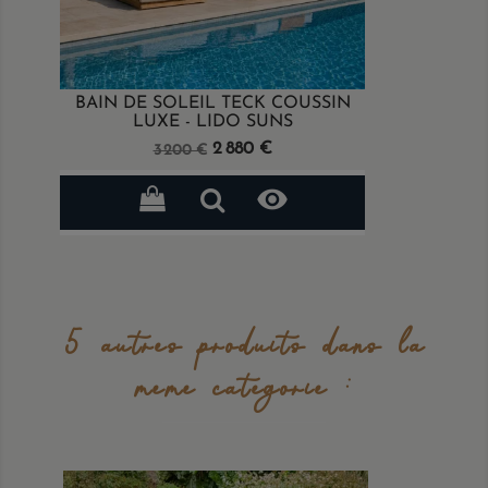
BAIN DE SOLEIL TECK COUSSIN
LUXE - LIDO SUNS
Prix
Prix
2 880 €
3 200 €
de
base

5 autres produits dans la
même catégorie :