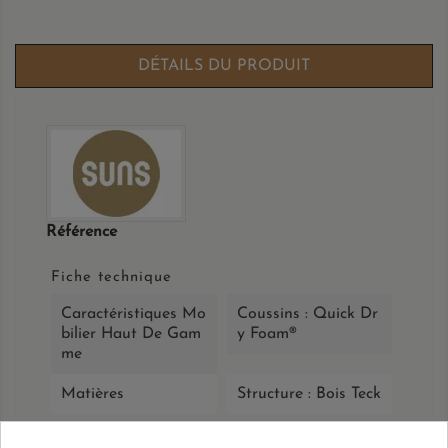
DÉTAILS DU PRODUIT
Référence
Fiche technique
Caractéristiques Mo
Coussins : Quick Dr
Bilier Haut De Gam
y Foam®
Me
Matières
Structure : Bois Teck
Matières
Accoudoirs : Bois Te