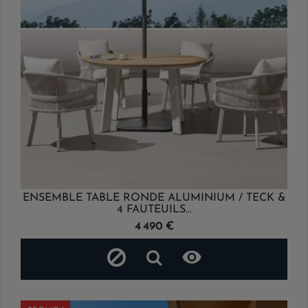
ENSEMBLE TABLE RONDE ALUMINIUM / TECK &
4 FAUTEUILS...
Prix
4 490 €
