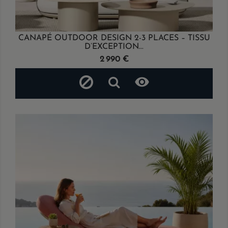
CANAPÉ OUTDOOR DESIGN 2-3 PLACES – TISSU
D’EXCEPTION...
Prix
2 990 €
