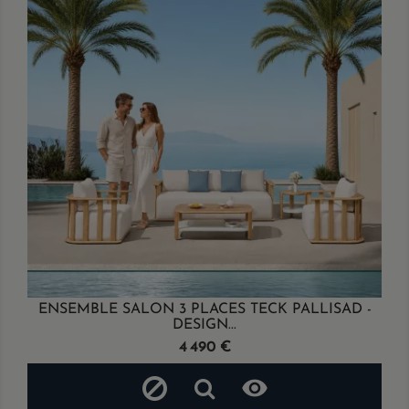
ENSEMBLE SALON 3 PLACES TECK PALLISAD -
DESIGN...
Prix
4 490 €
