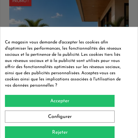
PROMO !
Ce magasin vous demande d'accepter les cookies afin
d'optimiser les performances, les fonctionnalités des réseaux
sociaux et la pertinence de la publicité. Les cookies tiers liés
aux réseaux sociaux et à la publicité sont utilisés pour vous
offrir des fonctionnalités optimisées sur les réseaux sociaux,
ainsi que des publicités personnalisées. Acceptez-vous ces
cookies ainsi que les implications associées à l'utilisation de
vos données personnelles ?
Accepter
SALON 4 PLACES ALUMINIUM GRIS NOIR -
DESIGN CAMBUSA...
Configurer
Prix
Prix
5 490 €
5 690 €
de
Rejeter
base
