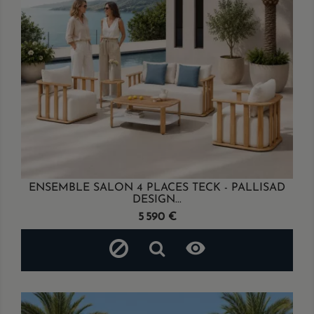
ENSEMBLE SALON 4 PLACES TECK - PALLISAD
DESIGN...
Prix
5 590 €
