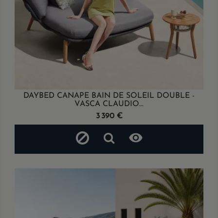
DAYBED CANAPE BAIN DE SOLEIL DOUBLE -
VASCA CLAUDIO...
Prix
3 390 €
