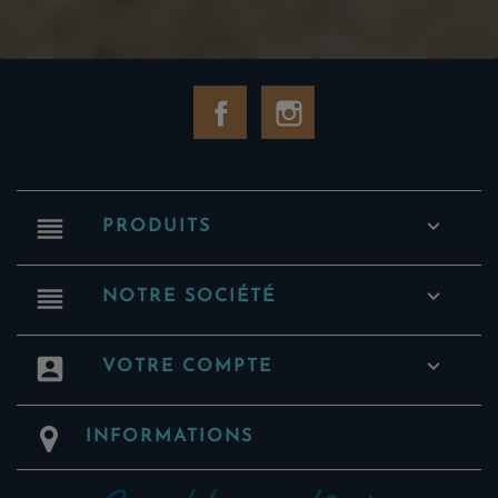
Facebook
Instagram
reorder

PRODUITS
reorder

NOTRE SOCIÉTÉ
account_box

VOTRE COMPTE
INFORMATIONS