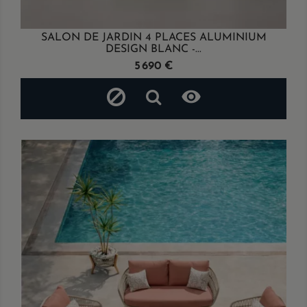
SALON DE JARDIN 4 PLACES ALUMINIUM
DESIGN BLANC -...
Prix
5 690 €
