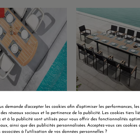
 TABLE & 8 FAUTEUILS LUXE -
ENSEMBLE GRANDE TABLE 
ONDA PININFARINA
& 12 CHAISES – HE
 demande d'accepter les cookies afin d'optimiser les performances, les
Prix
Prix
Prix
11 920 €
3 980 €
14 900 €
 des réseaux sociaux et la pertinence de la publicité. Les cookies tiers li
de
 et à la publicité sont utilisés pour vous offrir des fonctionnalités opti
base
iaux, ainsi que des publicités personnalisées. Acceptez-vous ces cookies 
s associées à l'utilisation de vos données personnelles ?
e 1-3 de 3 article(s)