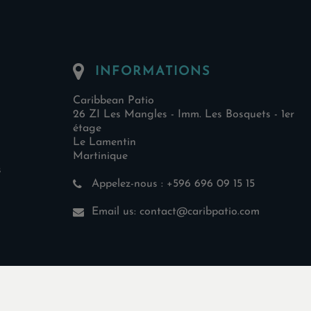
INFORMATIONS
Caribbean Patio
26 ZI Les Mangles - Imm. Les Bosquets - 1er
étage
Le Lamentin
Martinique
s
Appelez-nous :
+596 696 09 15 15
Email us:
contact@caribpatio.com