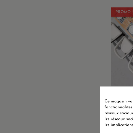
PROMO !
ENSEMBLE
Ce magasin vous
fonctionnalités
réseaux sociaux
les réseaux soc
les implication
Affichag