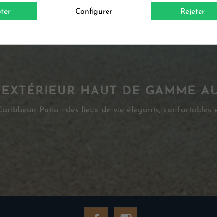
ter
Configurer
Rejeter
'EXTÉRIEUR HAUT DE GAMME A
ribbean Patio : des lieux de vie élégants, confortables e
Facebook
Instagram