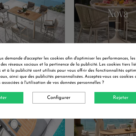
 demande d'accepter les cookies afin d'optimiser les performances, les
 des réseaux sociaux et la pertinence de la publicité. Les cookies tiers li
BLE BAR TABLE HAUTE & 6
TABLE RONDE M ALU / C
ISES HAUTES - GENEVA
PIERRE - NOVA SU
 et à la publicité sont utilisés pour vous offrir des fonctionnalités opti
Prix
Prix
2 994 €
1 520 €
iaux, ainsi que des publicités personnalisées. Acceptez-vous ces cookies 
s associées à l'utilisation de vos données personnelles ?
ter
Configurer
Rejeter