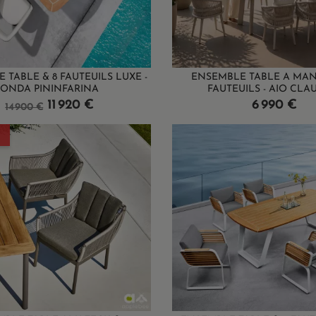
 TABLE & 8 FAUTEUILS LUXE -
ENSEMBLE TABLE A MAN
ONDA PININFARINA
FAUTEUILS - AIO CLAUD
Prix
Prix
Prix
11 920 €
6 990 €
14 900 €
de
base