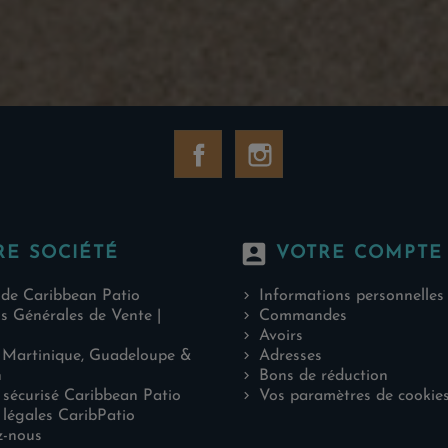
Facebook
Instagram
account_box
RE SOCIÉTÉ
VOTRE COMPTE
 de Caribbean Patio
Informations personnelles
s Générales de Vente |
Commandes
Avoirs
 Martinique, Guadeloupe &
Adresses
n
Bons de réduction
sécurisé Caribbean Patio
Vos paramètres de cookie
légales CaribPatio
z-nous