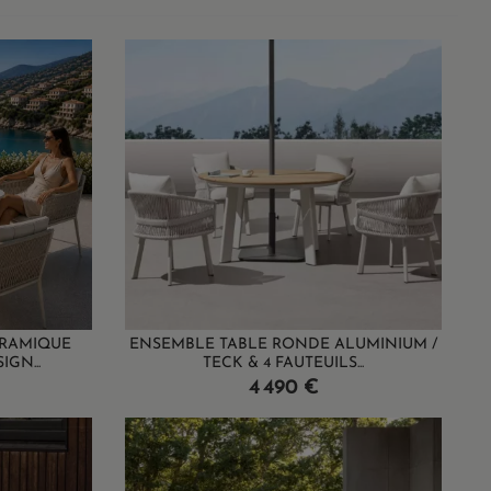
ERAMIQUE
ENSEMBLE TABLE RONDE ALUMINIUM /
GN...
TECK & 4 FAUTEUILS...
Prix
4 490 €