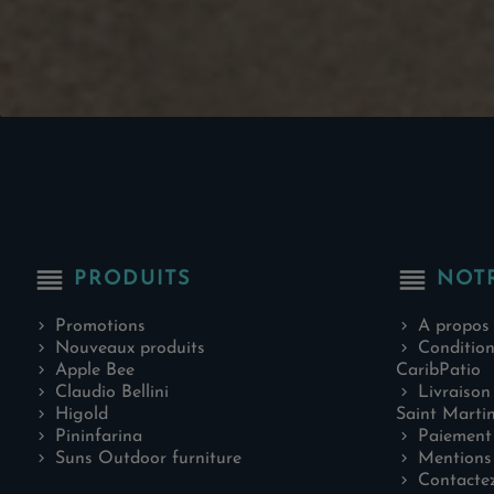
reorder
reorder
PRODUITS
NOT
Promotions
A propos
Nouveaux produits
Condition
Apple Bee
CaribPatio
Claudio Bellini
Livraison
Higold
Saint Marti
Pininfarina
Paiement 
Suns Outdoor furniture
Mentions 
Contacte