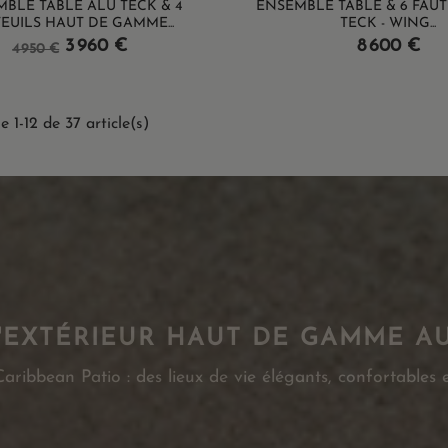
BLE TABLE ALU TECK & 4
ENSEMBLE TABLE & 6 FAUT
EUILS HAUT DE GAMME...
TECK - WING...
Prix
Prix
Prix
3 960 €
8 600 €
4 950 €
de
base
e 1-12 de 37 article(s)
'EXTÉRIEUR HAUT DE GAMME A
ribbean Patio : des lieux de vie élégants, confortables e