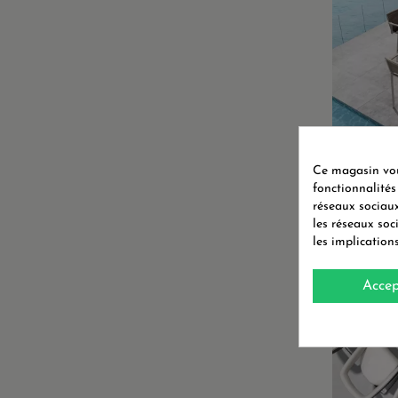
Ce magasin vous
fonctionnalités
ENSEM
CHA
réseaux sociaux
les réseaux soc
les implication
PROMO !
Accep