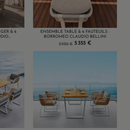
GER & 6
ENSEMBLE TABLE & 6 FAUTEUILS -
IO...
BORROMEO CLAUDIO BELLINI
Prix
Prix
5 355 €
5 950 €
de
base