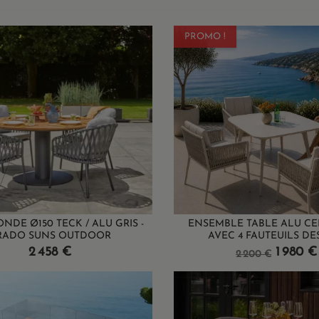
PROMO !
NDE Ø150 TECK / ALU GRIS -
ENSEMBLE TABLE ALU C
RADO SUNS OUTDOOR
AVEC 4 FAUTEUILS DESI
Prix
Prix
Prix
2 458 €
1 980 €
2 200 €
de
base