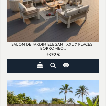
SALON DE JARDIN ELEGANT XXL 7 PLACES -
BORROMEO...
Prix
4 690 €
