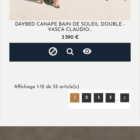
DAYBED CANAPE BAIN DE SOLEIL DOUBLE -
VASCA CLAUDIO...
Prix
3 390 €

Affichage 1-12 de 53 article(s)
1
2
3
5
…