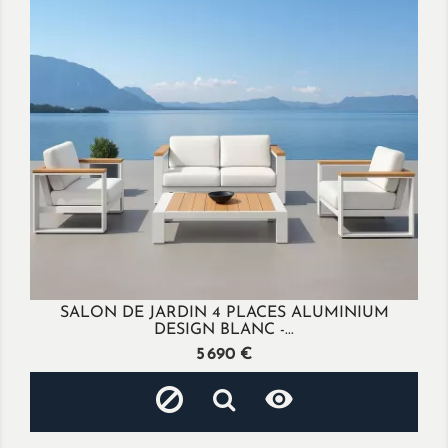
SALON DE JARDIN 4 PLACES ALUMINIUM
DESIGN BLANC -...
Prix
5 690 €
