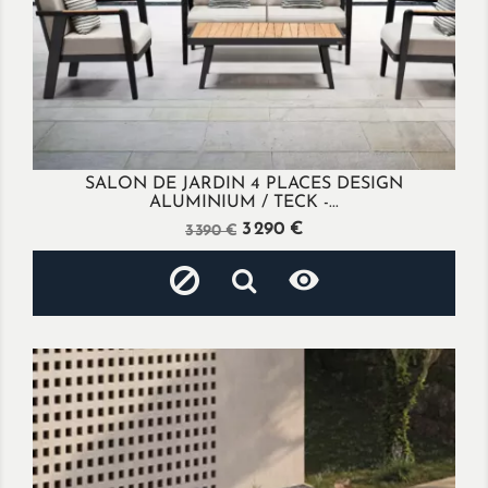
SALON DE JARDIN 4 PLACES DESIGN
ALUMINIUM / TECK -...
Prix
Prix
3 290 €
3 390 €
de
base
