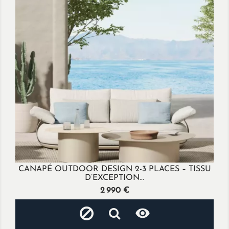
CANAPÉ OUTDOOR DESIGN 2-3 PLACES – TISSU
D’EXCEPTION...
Prix
2 990 €
