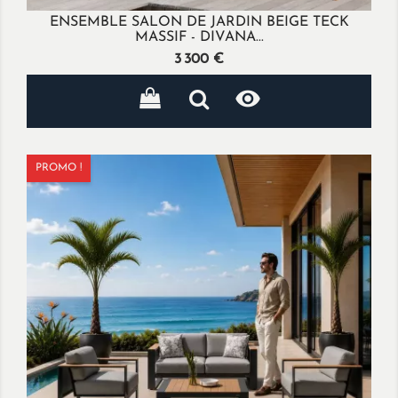
ENSEMBLE SALON DE JARDIN BEIGE TECK
MASSIF - DIVANA...
Prix
3 300 €

PROMO !