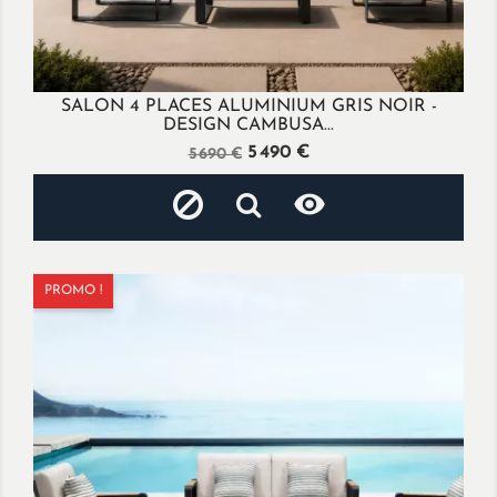
SALON 4 PLACES ALUMINIUM GRIS NOIR -
DESIGN CAMBUSA...
Prix
Prix
5 490 €
5 690 €
de
base

PROMO !