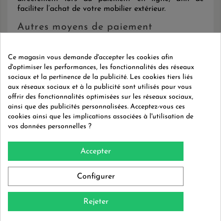
faciliter l’achat de votre mobilier extérieur.
Autres moyens de paiement
Pour s’adapter à tous les besoins, plusieurs moyens
de paiement sont disponibles :
Ce magasin vous demande d'accepter les cookies afin
d'optimiser les performances, les fonctionnalités des réseaux
Carte bancaire
Visa et Mastercard
sociaux et la pertinence de la publicité. Les cookies tiers liés
aux réseaux sociaux et à la publicité sont utilisés pour vous
PayPal
offrir des fonctionnalités optimisées sur les réseaux sociaux,
ainsi que des publicités personnalisées. Acceptez-vous ces
Virement bancaire
cookies ainsi que les implications associées à l'utilisation de
vos données personnelles ?
Chèque (banque française uniquement)
Pour des raisons techniques,
les cartes American
Accepter
Express ne sont actuellement pas acceptées
.
Une expérience d’achat en toute
Configurer
confiance
Rejeter
Commander sur
Caribbean Patio
vous garantit un
paiement sécurisé, simple et fiable
.