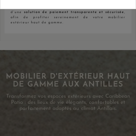
En choisissant
Caribbean Patio
, vous bénéficiez
d’une
solution de paiement transparente et sécurisée
,
afin de profiter sereinement de votre mobilier
extérieur haut de gamme.
MOBILIER D'EXTÉRIEUR HAUT
DE GAMME AUX ANTILLES
Transformez vos espaces extérieurs avec Caribbean
Patio : des lieux de vie élégants, confortables et
parfaitement adaptés au climat Antillais.