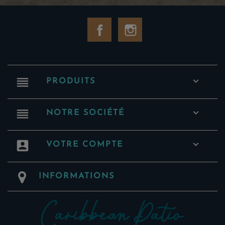
Facebook
Instagram
reorder

PRODUITS
reorder

NOTRE SOCIÉTÉ
account_box

VOTRE COMPTE
INFORMATIONS