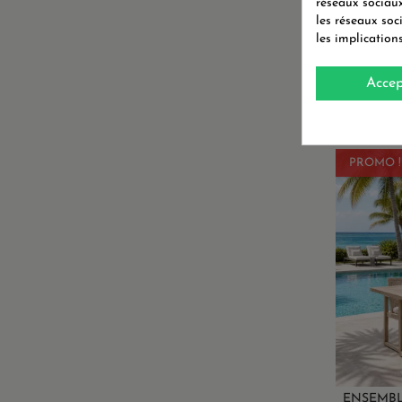
réseaux sociaux
les réseaux soc
les implication
ENSEMBLE
Accep
PROMO !
ENSEMBLE