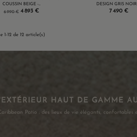
COUSSIN BEIGE -...
DESIGN GRIS NOIR -.
Prix
Prix
Prix
4 893 €
7 490 €
6 990 €
de
base
e 1-12 de 12 article(s)
'EXTÉRIEUR HAUT DE GAMME A
ribbean Patio : des lieux de vie élégants, confortables e