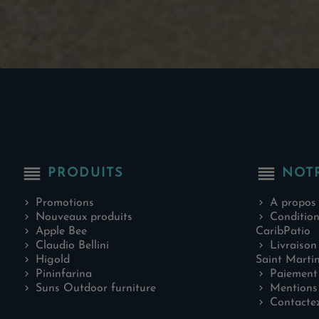
reorder
reorder
PRODUITS
NOT
Promotions
A propos
Nouveaux produits
Condition
Apple Bee
CaribPatio
Claudio Bellini
Livraison
Higold
Saint Marti
Pininfarina
Paiement 
Suns Outdoor furniture
Mentions 
Contacte