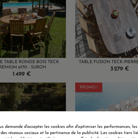
 TABLE RONDE BOIS TECK
TABLE FUSION TECK-PIERR
REMIUM ⌀170 - SUROH
Prix
3 279 €
Prix
1 499 €
PROMO !
 demande d'accepter les cookies afin d'optimiser les performances, les
 des réseaux sociaux et la pertinence de la publicité. Les cookies tiers li