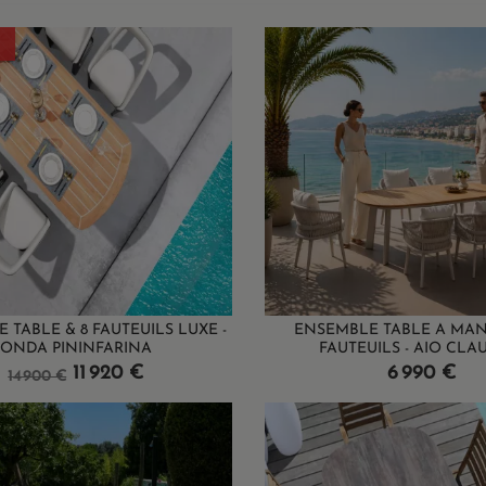
 TABLE & 8 FAUTEUILS LUXE -
ENSEMBLE TABLE A MAN
ONDA PININFARINA
FAUTEUILS - AIO CLAUD
Prix
Prix
Prix
11 920 €
6 990 €
14 900 €
de
base