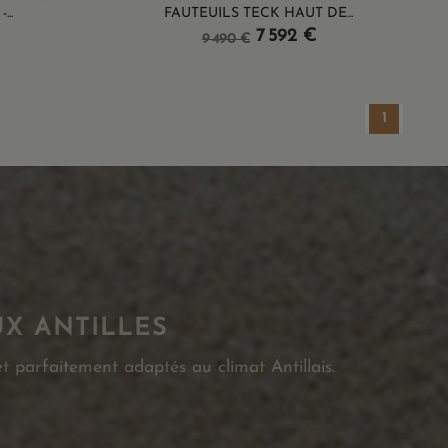
..
FAUTEUILS TECK HAUT DE...
Prix
Prix
7 592 €
9 490 €
de
base
1
UX ANTILLES
t parfaitement adaptés au climat Antillais.