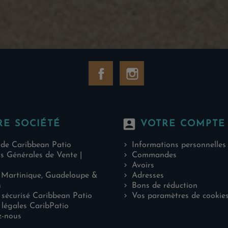
Facebook
Instagram
account_box
RE SOCIÉTÉ
VOTRE COMPTE
 de Caribbean Patio
Informations personnelles
s Générales de Vente |
Commandes
Avoirs
 Martinique, Guadeloupe &
Adresses
n
Bons de réduction
sécurisé Caribbean Patio
Vos paramètres de cookie
légales CaribPatio
z-nous