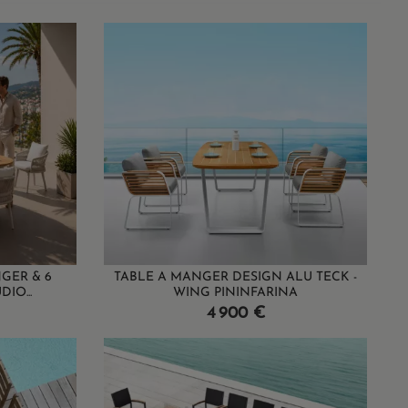
GER & 6
TABLE A MANGER DESIGN ALU TECK -
IO...
WING PININFARINA
Prix
4 900 €