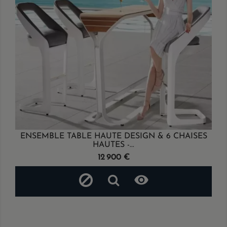
ENSEMBLE TABLE HAUTE DESIGN & 6 CHAISES
HAUTES -...
Prix
12 900 €
