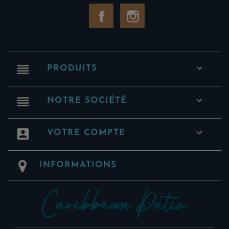
Facebook
Instagram
reorder

PRODUITS
reorder

NOTRE SOCIÉTÉ
account_box

VOTRE COMPTE
INFORMATIONS