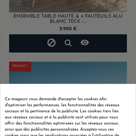
ENSEMBLE TABLE HAUTE & 4 FAUTEUILS ALU
BLANC TECK -...
Prix
2 990 €

PROMO !
Ce magasin vous demande d'accepter les cookies afin
d'optimiser les performances, les fonctionnalités des réseaux
sociaux et la pertinence de la publicité. Les cookies tiers liés
aux réseaux sociaux et à la publicité sont utilisés pour vous
offrir des fonctionnalités optimisées sur les réseaux sociaux,
ainsi que des publicités personnalisées. Acceptez-vous ces
cookies ainsi que les implications associées à l'utilisation de