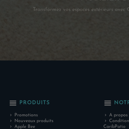
Transformez vos espaces extérieurs avec Ca
reorder
reorder
PRODUITS
NOT
Promotions
A propos
Nouveaux produits
Condition
Apple Bee
CaribPatio