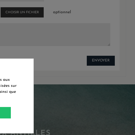
optionnel
CHOISIR UN FICHIER
és aux
misées sur
ainsi que
UX ANTILLES