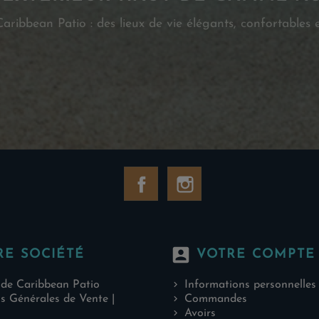
ribbean Patio : des lieux de vie élégants, confortables e
Facebook
Instagram
account_box
RE SOCIÉTÉ
VOTRE COMPTE
 de Caribbean Patio
Informations personnelles
s Générales de Vente |
Commandes
Avoirs