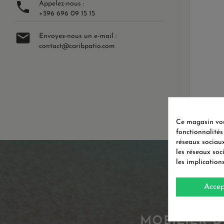

Appelez-nous :
+596 696 09 15 15

Envoyez-nous un e-mail :
contact@caribpatio.com
Ce magasin vous
fonctionnalités
réseaux sociaux
les réseaux soc
les implication
Accep
MOBILIER D