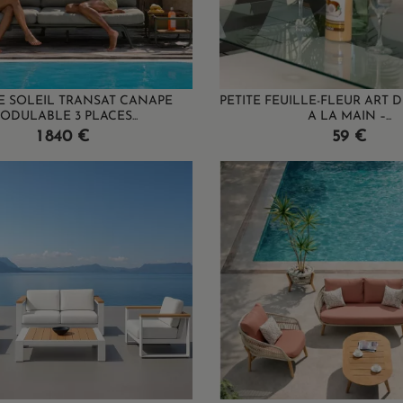
E SOLEIL TRANSAT CANAPE
PETITE FEUILLE-FLEUR ART 
ODULABLE 3 PLACES...
A LA MAIN –...
Prix
Prix
1 840 €
59 €