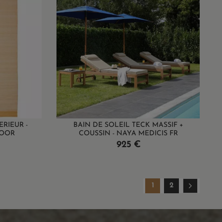
ERIEUR -
BAIN DE SOLEIL TECK MASSIF +
DOOR
COUSSIN - NAYA MEDICIS FR
Prix
925 €
1
2