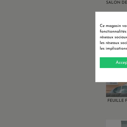
SALON DE
Ce magasin vous
fonctionnalités
réseaux sociaux
les réseaux soc
les implication
Accep
FEUILLE 