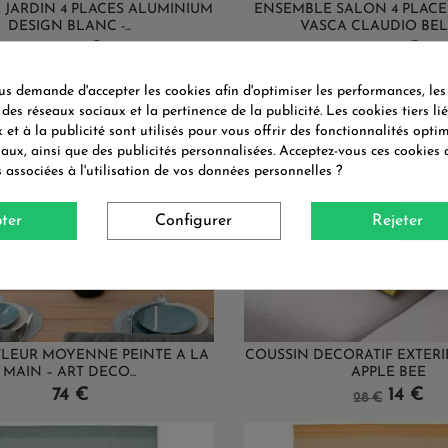
 JARDIN 4 PLACES ALUMINIUM
ENSEMBLE SALON 4 PLACES
DESIGN BLANC -...
VASCA CLAUDIO BEL
Prix
Prix
5 690 €
4 790 €
 demande d'accepter les cookies afin d'optimiser les performances, les
 des réseaux sociaux et la pertinence de la publicité. Les cookies tiers li
 et à la publicité sont utilisés pour vous offrir des fonctionnalités opti
iaux, ainsi que des publicités personnalisées. Acceptez-vous ces cookies 
s associées à l'utilisation de vos données personnelles ?
ter
Configurer
Rejeter
FLEUR MOYENNE PEINTE A LA
COUSSIN DECORATIF EXTERI
MAIN – ART DECO...
APPLE BEE
Prix
Prix
Prix
74 €
14 €
28 €
de
base