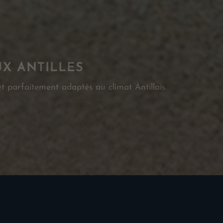
UX ANTILLES
t parfaitement adaptés au climat Antillais.