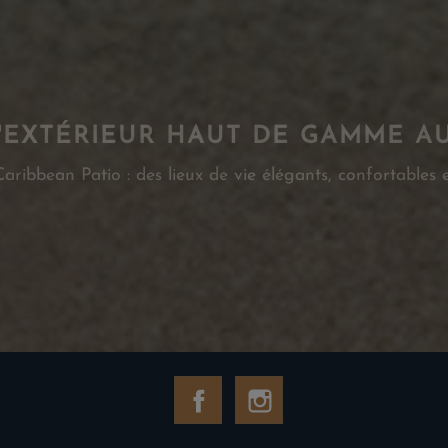
'EXTÉRIEUR HAUT DE GAMME A
ribbean Patio : des lieux de vie élégants, confortables e
Facebook
Instagram