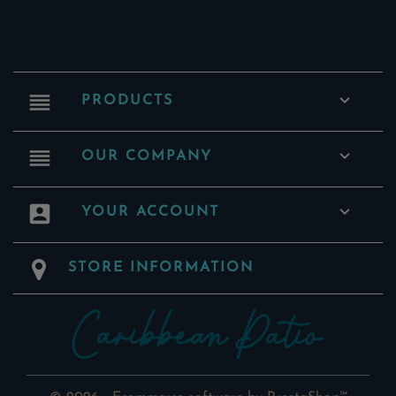
reorder

PRODUCTS
reorder

OUR COMPANY
account_box

YOUR ACCOUNT
STORE INFORMATION