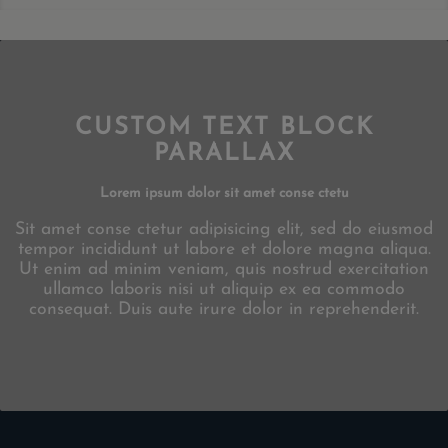
CUSTOM TEXT BLOCK
PARALLAX
Lorem ipsum dolor sit amet conse ctetu
Sit amet conse ctetur adipisicing elit, sed do eiusmod
tempor incididunt ut labore et dolore magna aliqua.
Ut enim ad minim veniam, quis nostrud exercitation
ullamco laboris nisi ut aliquip ex ea commodo
consequat. Duis aute irure dolor in reprehenderit.