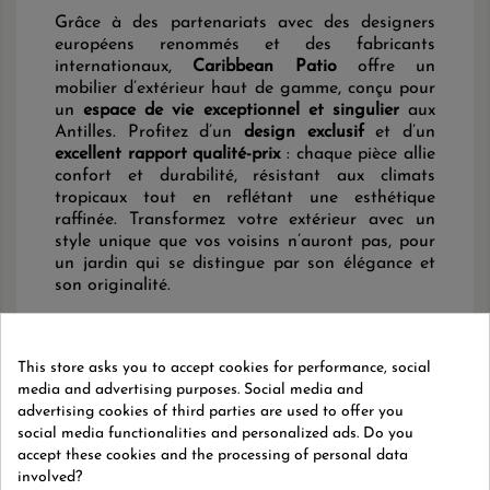
Grâce à des partenariats avec des designers
européens renommés et des fabricants
internationaux,
Caribbean Patio
offre un
mobilier d’extérieur haut de gamme, conçu pour
un
espace de vie exceptionnel et singulier
aux
Antilles. Profitez d’un
design exclusif
et d’un
excellent rapport qualité-prix
: chaque pièce allie
confort et durabilité, résistant aux climats
tropicaux tout en reflétant une esthétique
raffinée. Transformez votre extérieur avec un
style unique que vos voisins n’auront pas, pour
un jardin qui se distingue par son élégance et
son originalité.
Chez
Caribbean Patio
, nous nous engageons à
vous offrir le meilleur du mobilier d’extérieur en
partenariat avec des marques et designers
This store asks you to accept cookies for performance, social
européens de renom. Aux côtés de créateurs
media and advertising purposes. Social media and
comme
Claudio Bellini
et
Pininfarina
, nous
advertising cookies of third parties are used to offer you
travaillons avec des marques prestigieuses telles
social media functionalities and personalized ads. Do you
que
HIGOLD
,
Apple Bee
et
SUNS Outdoor
accept these cookies and the processing of personal data
Furniture
. Ces collaborations nous permettent
involved?